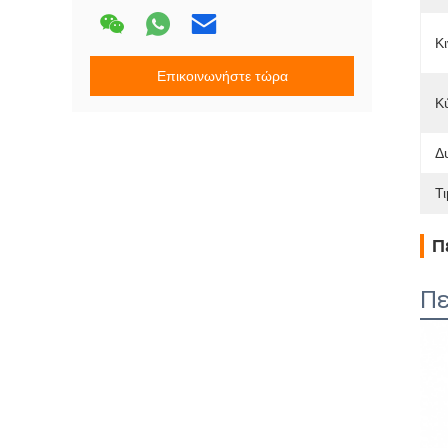
Κι
Επικοινωνήστε τώρα
Κ
Δ
Τι
Π
Πε