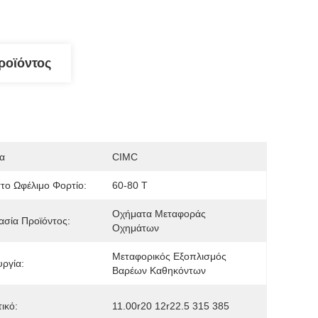
ροϊόντος
α
CIMC
το Ωφέλιμο Φορτίο:
60-80 Τ
Οχήματα Μεταφοράς 
σία Προϊόντος:
Οχημάτων
Μεταφορικός Εξοπλισμός 
υργία:
Βαρέων Καθηκόντων
ικό:
11.00r20 12r22.5 315 385