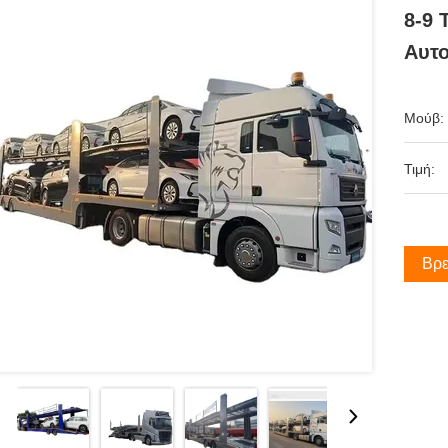
8-9 
Αυτ
Μούβ:
Τιμή:
Βρε