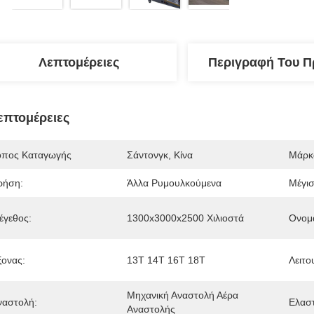
Λεπτομέρειες
Περιγραφή Του Π
επτομέρειες
όπος Καταγωγής
Σάντονγκ, Κίνα
Μάρκ
ρήση:
Άλλα Ρυμουλκούμενα
Μέγισ
έγεθος:
1300x3000x2500 Χιλιοστά
Ονομα
ξονας:
13Τ 14Τ 16Τ 18Τ
Λειτο
Μηχανική Αναστολή Αέρα 
ναστολή:
Ελαστ
Αναστολής