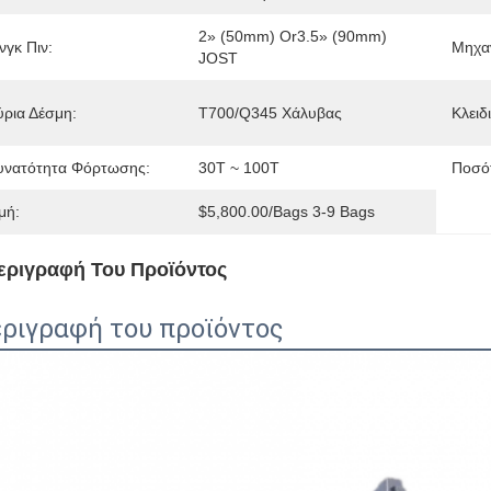
2» (50mm) Or3.5» (90mm) 
νγκ Πιν:
Μηχα
JOST
ύρια Δέσμη:
T700/Q345 Χάλυβας
Κλειδι
υνατότητα Φόρτωσης:
30T ~ 100T
Ποσότ
μή:
$5,800.00/bags 3-9 Bags
εριγραφή Του Προϊόντος
ριγραφή του προϊόντος