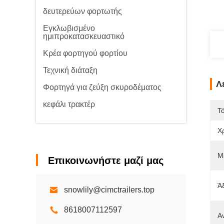
δευτερεύων φορτωτής
Εγκλωβισμένο
ημιπροκατασκευαστικό
Κρέα φορτηγού φορτίου
Τεχνική διάταξη
Λ
Φορτηγά για ζεύξη σκυροδέματος
κεφάλι τρακτέρ
Τ
Χ
Μ
Επικοινωνήστε μαζί μας
Ά
snowlily@cimctrailers.top
8618007112597
Α