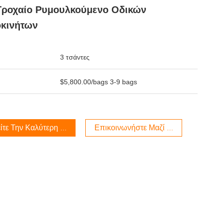
Τροχαίο Ρυμουλκούμενο Οδικών
οκινήτων
3 τσάντες
$5,800.00/bags 3-9 bags
ίτε Την Καλύτερη Τιμή
Επικοινωνήστε Μαζί Μας