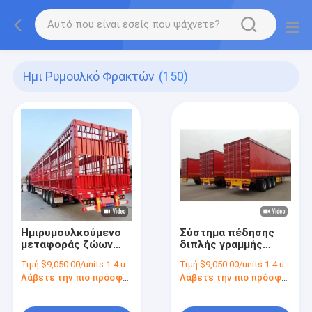
Ημι Ρυμουλκό Φρακτών
(150)
Ημιρυμουλκούμενο
Σύστημα πέδησης
μεταφοράς ζώων
διπλής γραμμής
πτηνοτροφίας και
WABCO Tri Axles 60
Τιμή:
$9,050.00/units 1-4 units
Τιμή:
$9,050.00/units 1-4 units
ζωντανών με 3/4
τόνων πλευρικό
Λάβετε την πιο πρόσφατη τιμή
Λάβετε την πιο πρόσφατη τιμή
άξονες, μέγιστο
ρυμουλκούμενο
ωφέλιμο φορτίο
κουρτίνας για
30000 kg, διώροφο
μεταφορά