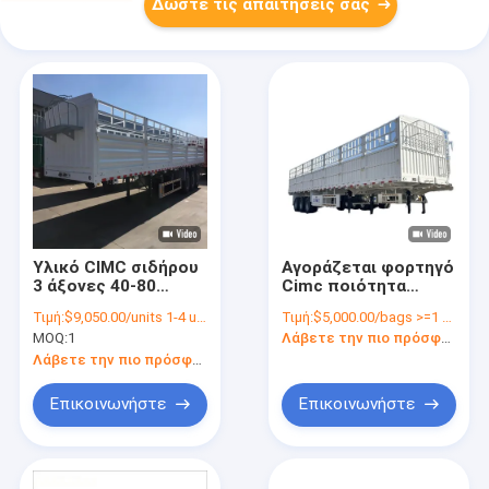
Δώστε τις απαιτήσεις σας
Υλικό CIMC σιδήρου
Αγοράζεται φορτηγό
3 άξονες 40-80
Cimc ποιότητα
τόνους Δυνατότητα
βαρέος εξοπλισμός
Τιμή:
$9,050.00/units 1-4 units
Τιμή:
$5,000.00/bags >=1 bags
Τύπος κλίβανο
φράχτης φορτίο
MOQ:
1
Λάβετε την πιο πρόσφατη τιμή
Τύπος βαρέων
ναυτιλιακό
φορτηγών τύπου
τροχόσπιτο
Λάβετε την πιο πρόσφατη τιμή
βαρέων φορτηγών
Υψηλό φράχτη
Επικοινωνήστε
Επικοινωνήστε
Αποθήκη
Ημιφορτηγό
ρυμουλκούμενο