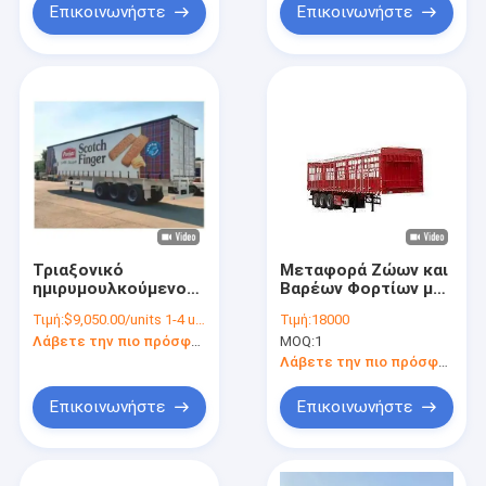
Επικοινωνήστε
Επικοινωνήστε
Τριαξονικό
Μεταφορά Ζώων και
ημιρυμουλκούμενο
Βαρέων Φορτίων με
με μουσαμά για ποτά
Ημιρυμουλκούμενο
Τιμή:
$9,050.00/units 1-4 units
Τιμή:
18000
και λαχανικά, 40/45ft
Φράχτη
Λάβετε την πιο πρόσφατη τιμή
MOQ:
1
Λάβετε την πιο πρόσφατη τιμή
Επικοινωνήστε
Επικοινωνήστε