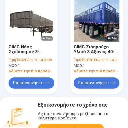
CIMC Νέος
CIMC Σιδηρούχο
Σχεδιασμός 3-
Υλικό 3 Άξονες 40-
Αξονικό Οικονομικό
80 Τόνων
Τιμή:
$8450/units 1-4 units
Τιμή:
$9,050.00/units 1-4 units
Ημιρυμουλκούμενο
Χωρητικότητας
MOQ:
1
MOQ:
1
Φορτηγό Φράχτη με
Ημιρυμουλκούμενο
Χωρητικότητα 50
Φορτηγό Βαρέων
Λάβετε την πιο πρόσφατη τιμή
Λάβετε την πιο πρόσφατη τιμή
Τόνων και Ατσάλινο
Εμπορευμάτων
Υλικό
Τύπου Stake Type
Επικοινωνήστε
Επικοινωνήστε
High Fence
Warehouse
Εξοικονομήστε το χρόνο σας
Ας επικοινωνήσουμε μαζί σας με τα
καλύτερα προϊόντα.