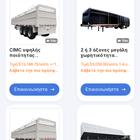
CIMC υψηλής
2 ή 3 άξονες μεγάλη
ποιότητας
χωρητικότητα
εργοστάσιο άμεση 3-
μεγάλη ισχύς
Τιμή:
$15,188.75/units >=1 units
Τιμή:
$9,050.00/units 1-4 units
άξονα Μεγάλο
ανθεκτική
Λάβετε την πιο πρόσφατη τιμή
Λάβετε την πιο πρόσφατη τιμή
σχεδιασμό φράχτη
οικονομική επιλογή
φορτίο
για τη μεταφορά
ρυμουλκούμενο
εμπορευμάτων
πλευρική κουρτίνα
Επικοινωνήστε
Επικοινωνήστε
σανίδα φορτηγό
ρυμουλκούμενο
Αρχική Σελίδα
Προϊόντα
Σχετικά με εμάς