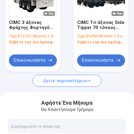
Γύρος εργοστασίων
Ποιοτικός έλεγχος
CIMC 3 άξονας
CIMC Tri άξονας Side
Φράχτης Φορτηγό
Tipper 70 τόνους
επαφή
μηχανικής ανάρτησης
επιτρέπει τα
Τιμή:
$13,727.40/units 1-4 units
Τιμή:
$9,050.00/units 1-4 units
φορτηγό Φράχτης
εμπορεύματα να
Λάβετε την πιο πρόσφατη τιμή
Λάβετε την πιο πρόσφατη τιμή
ημιρυμουλκούμενο
ξεφορτωθούν από
Ζητήστε ένα απόσπασμα
την πλευρά
μεταφοράς υλικών
κατασκευής
Επικοινωνήστε
Επικοινωνήστε
ντάμπινγκ ημιτελόνι
ημι ρυμουλκό σκελετών
Δείτε περισσότερων
τροχόσπιτο τσιμέντου
χαμηλό ημι ρυμουλκό κρεβατιών
Αφήστε Ένα Μήνυμα
Θα Απαντήσουμε Γρήγορα
φορτηγό απορρίψεων
επίπεδης βάσης ημι ρυμουλκό