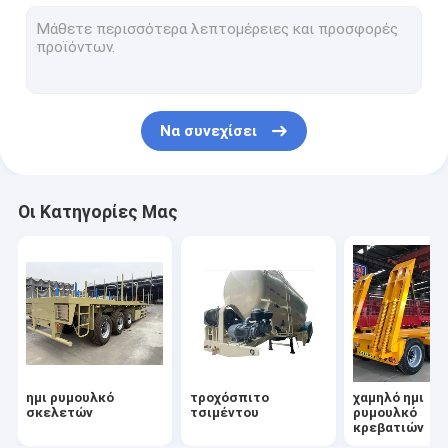
Εξαρτητήριο με ψυγείο
Ημι ρυμουλκό φρακτών
Ημιπροκατασκευή οδικής μεταφοράς
Να συνεχίσει
Φορτηγό δεξαμενών καυσίμων
Πλήρες τρέιλερ
Οι Κατηγορίες Μας
φορτηγό μεταλλείας
Μηχανήματα κατασκευής
δευτερεύων φορτωτής
Εγκλωβισμένο ημιπροκατασκευαστικό
ημι ρυμουλκό
τροχόσπιτο
χαμηλό ημι
Κρέα φορτηγού φορτίου
σκελετών
τσιμέντου
ρυμουλκό
κρεβατιών