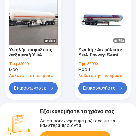
Υψηλής ασφάλειας
Υψηλής Ασφάλειας
δεξαμενή ΥΦΑ
ΥΦΑ Τάνκερ Semi
ημιπροωθητήρα για
Trailers πώληση
Τιμή:
32000
Τιμή:
32000
ασφαλή και
στην Αρίκα:
MOQ:
1
MOQ:
1
αποτελεσματική
Σχεδιασμένο για την
μεταφορά
ασφαλή και
Λάβετε την πιο πρόσφατη τιμή
Λάβετε την πιο πρόσφατη τιμή
υγροποιημένου
αποτελεσματική
πετρελαϊκού αερίου
μεταφορά
Επικοινωνήστε
Επικοινωνήστε
υγροποιημένου
πετρελαίου
Εξοικονομήστε το χρόνο σας
Ας επικοινωνήσουμε μαζί σας με τα
καλύτερα προϊόντα.