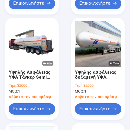
πετρελαϊκού αερίου
Επικοινωνήστε
Επικοινωνήστε
Υψηλής Ασφάλειας
Υψηλής ασφάλειας
ΥΦΑ Τάνκερ Semi
δεξαμενή ΥΦΑ
Trailers πώληση
ημιπροωθητήρα για
Τιμή:
32000
Τιμή:
32000
στην Αρίκα:
ασφαλή και
MOQ:
1
MOQ:
1
Σχεδιασμένο για την
αποτελεσματική
ασφαλή και
μεταφορά
Λάβετε την πιο πρόσφατη τιμή
Λάβετε την πιο πρόσφατη τιμή
αποτελεσματική
υγροποιημένου
μεταφορά
πετρελαϊκού αερίου
Επικοινωνήστε
Επικοινωνήστε
υγροποιημένου
πετρελαίου