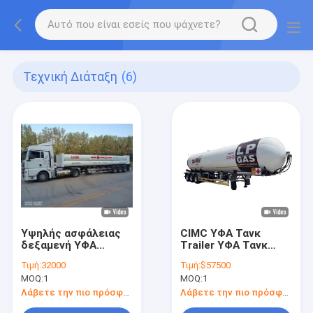
Τεχνική Διάταξη
(6)
Υψηλής ασφάλειας
CIMC ΥΦΑ Τανκ
δεξαμενή ΥΦΑ
Trailer ΥΦΑ Τανκ
ημιπροωθητήρα για
Trailer Προπάνου
Τιμή:
32000
Τιμή:
$57500
ασφαλή και
Τανκ Trailer ΥΦΑ
MOQ:
1
MOQ:
1
αποτελεσματική
Μεταφορικού Τανκ
μεταφορά
Τραίλερ Χύδης ΥΦΑ
Λάβετε την πιο πρόσφατη τιμή
Λάβετε την πιο πρόσφατη τιμή
υγροποιημένου
Τραίλερ