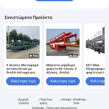
Συνιστώμενα Προϊόντα
3 άξονες Μεταφορά
Μέγιστο ωφέλιμο
50T Max
αυτοκινήτων με
φορτίο 40 τόνων, 2
Πληροφοριακ
διπλό πάτωμα για
άξονες, διπλά
φορτίο μεταφ
SUV/ORV/CUV/MPV
καταστρώματα,
αυτοκινήτου
χωρητικότητα 8
Ημιρυμουλκού
Καλύτερη τιμή
Καλύτερη τιμή
Καλύτερη 
αυτοκινήτων / 6
για την αποδο
αυτοκινήτων,
μεταφορά
τρέιλερ μεταφοράς
αυτοκινήτων
αυτοκινήτων SUV
Αρχική
Περίπου
επαφή
Desktop
Σελίδα
εμείς
Site
Sitemap
Πολιτική απορρήτου