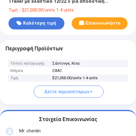
Trailer με ελαστικό 12r22.5 για αποδοτική
μεταφορά αυτοκινήτων
Τιμή：$21,000.00/units 1-4 units
Καλύτερη τιμή
Επικοινωνήστε
Περιγραφή Προϊόντων
Τόπος καταγωγής
Σάντονγκ, Κίνα
Μάρκα
CIMC
Τιμή
$21,000.00/units 1-4 units
Δείτε περισσότερων
Στοιχεία Επικοινωνίας
Mr. chenlin