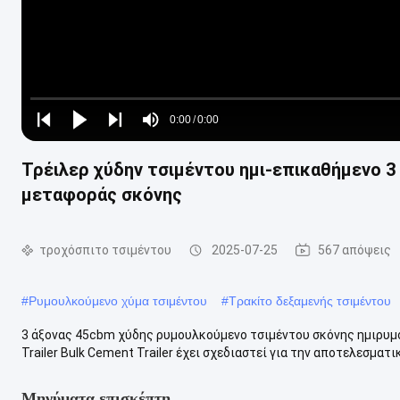
Loaded
:
0%
0:00
/
0:00
Play
Play
Play
Mute
Current
Duration
next
next
Τρέιλερ χύδην τσιμέντου ημι-επικαθήμενο 3
Time
μεταφοράς σκόνης
τροχόσπιτο τσιμέντου
2025-07-25
567 απόψεις
#
Ρυμουλκούμενο χύμα τσιμέντου
#
Τρακίτο δεξαμενής τσιμέντου
3 άξονας 45cbm χύδης ρυμουλκούμενο τσιμέντου σκόνης ημιρυμο
Trailer Bulk Cement Trailer έχει σχεδιαστεί για την αποτελεσματι
Μηνύματα επισκέπτη