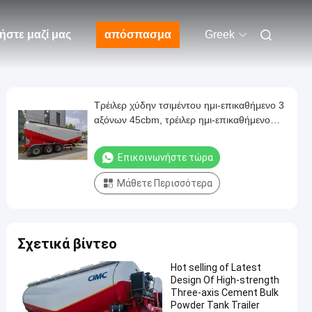
ήστε μαζί μας
απόσπασμα
Greek
Τρέιλερ χύδην τσιμέντου ημι-επικαθήμενο 3
αξόνων 45cbm, τρέιλερ ημι-επικαθήμενο
μεταφοράς σκόνης
Επικοινωνήστε τώρα
Μάθετε Περισσότερα
Σχετικά βίντεο
Hot selling of Latest
Design Of High-strength
Three-axis Cement Bulk
Powder Tank Trailer