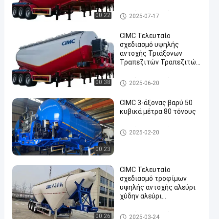
τροχόσπιτο τσιμέντου
00:22
2025-07-17
CIMC Τελευταίο
σχεδιασμό υψηλής
αντοχής Τριάξονων
Τραπεζιτών Τραπεζιτών
en
Σιμέντου
τροχόσπιτο τσιμέντου
00:38
2025-06-20
CIMC 3-άξονας βαρύ 50
κυβικά μέτρα 80 τόνους
τροχόσπιτο τσιμέντου
2025-02-20
00:23
CIMC Τελευταίο
σχεδιασμό τροφίμων
υψηλής αντοχής αλεύρι
χύδην αλεύρι
δεξαμενόπλοιου
ρυμουλκούμενου
τροχόσπιτο τσιμέντου
00:26
2025-03-24