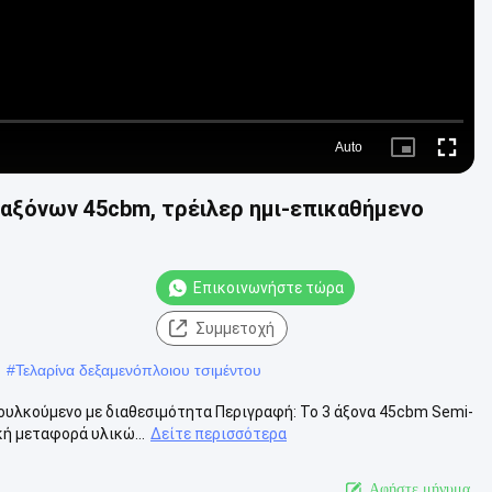
Auto
Picture-
Fullscre
in-
Picture
 αξόνων 45cbm, τρέιλερ ημι-επικαθήμενο
Επικοινωνήστε τώρα
Συμμετοχή
#
Τελαρίνα δεξαμενόπλοιου τσιμέντου
υλκούμενο με διαθεσιμότητα Περιγραφή: Το 3 άξονα 45cbm Semi-
κή μεταφορά υλικώ...
Δείτε περισσότερα
Αφήστε μήνυμα.