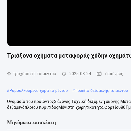
Τριάξονα οχήματα μεταφοράς χύδην οχημάτ
τροχόσπιτο τσιμέντου
2025-03-24
7 απόψεις
#
Ρυμουλκούμενο χύμα τσιμέντου
#
Τρακίτο δεξαμενής τσιμέντου
Ονομασία του προϊόντος3 άξονες Τεχνική δεξαμενή σκόνης Με
δεξαμενόπλοιου πυρίτιδαςΜέγιστη χωρητικότητα φορτίου80Tμ
Μηνύματα επισκέπτη