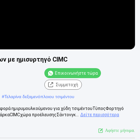
ων με ημισυρτηγό CIMC
Επικοινωνήστε τώρα
Συμμετοχή
#
Τελαρίνα δεξαμενόπλοιου τσιμέντου
ταφορά ημιρυμουλκούμενου για χύδη τσιμέντουΤύποςΦορτηγό
άρκαCIMCχώρα προέλευσηςΣάντονγκ...
Δείτε περισσότερα
Αφήστε μήνυμα.