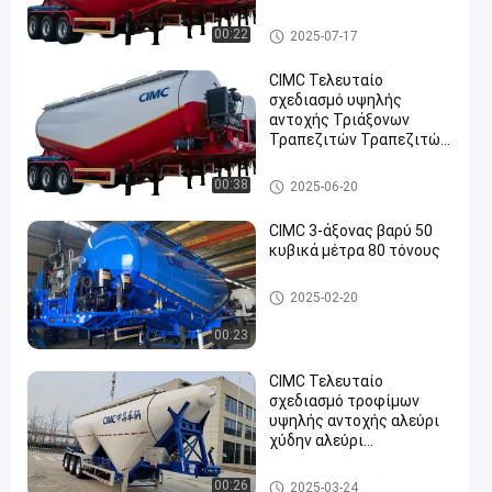
τροχόσπιτο τσιμέντου
00:22
2025-07-17
CIMC Τελευταίο
σχεδιασμό υψηλής
αντοχής Τριάξονων
Τραπεζιτών Τραπεζιτών
Σιμέντου
τροχόσπιτο τσιμέντου
00:38
2025-06-20
CIMC 3-άξονας βαρύ 50
κυβικά μέτρα 80 τόνους
τροχόσπιτο τσιμέντου
2025-02-20
00:23
CIMC Τελευταίο
σχεδιασμό τροφίμων
υψηλής αντοχής αλεύρι
χύδην αλεύρι
δεξαμενόπλοιου
ρυμουλκούμενου
τροχόσπιτο τσιμέντου
00:26
2025-03-24