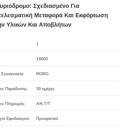
υριόδρομο: Σχεδιασμένο Για
τελεσματική Μεταφορά Και Εκφόρτωση
ην Υλικών Και Αποβλήτων
1
18000
 Συσκευασία:
RORO
δος Παράδοσης:
30 ημέρες
ος Πληρωμής:
Λ/Κ,Τ/Τ
ητα Εφοδιασμού:
Προαιρετικό