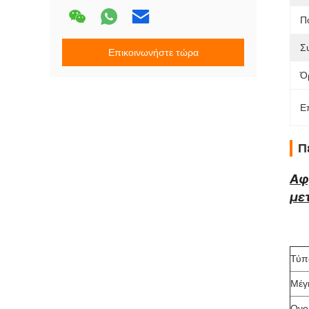
Π
Σ
Επικοινωνήστε τώρα
Ό
Ε
Π
Αφ
με
Τύπ
Μέγ
Ονο