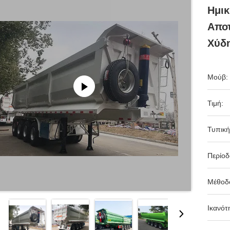
Ημικ
Απο
Χύδ
Μούβ:
Τιμή:
Τυπική
Περίο
Μέθοδ
Ικανότ