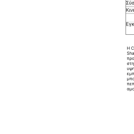
Σύ
Κιν
Εγ
Η C
Sha
προ
στη
υψη
εμπ
μπο
πεπ
αμο