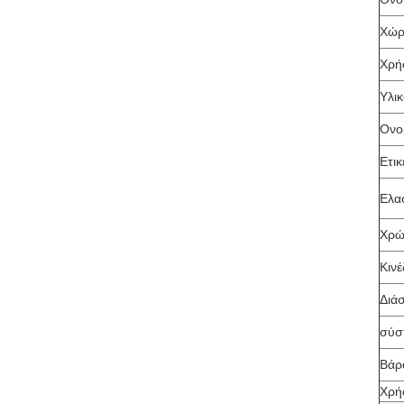
Χώρ
Χρή
Υλι
Ονο
Ετικ
Ελα
Χρώ
Κινέ
Διά
σύσ
Βάρ
Χρή