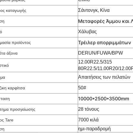
Σάντονγκ, Κίνα
ος καταγωγής
Μεταφορές Άμμου και 
ση
Χάλυβας
κό
Τρέιλερ απορριμμάτων
μασία προϊόντος
DERUN/FUWA/BPW
έτα άξονα
12.00R22.5/315
στικό
80R22.5/11.00R20/12.00
Απαιτήσεις των πελατών
μα
50#
ζικη καρφίτσα
10000*2500*3500mm
σταση
28 τόνους
τημα προσγείωσης
7000 κιλά
ος Tare
ημι-παραδρομή
ση