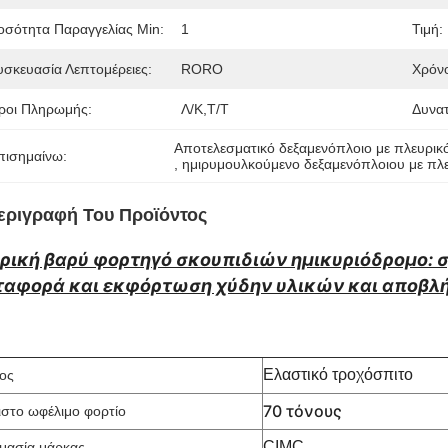
οσότητα Παραγγελίας Min:
1
Τιμή:
υσκευασία Λεπτομέρειες:
RORO
Χρόν
ροι Πληρωμής:
Λ/Κ,Τ/Τ
Δυνα
Αποτελεσματικό δεξαμενόπλοιο με πλευρικ
πισημαίνω:
, 
ημιρυμουλκούμενο δεξαμενόπλοιου με πλ
εριγραφή Του Προϊόντος
ρική βαρύ φορτηγό σκουπιδιών ημικυριόδρομο: 
ταφορά και εκφόρτωση χύδην υλικών και αποβλ
Ελαστικό τροχόσπιτο
ος
70 τόνους
ιστο ωφέλιμο φορτίο
CIMC
μασία μάρκας