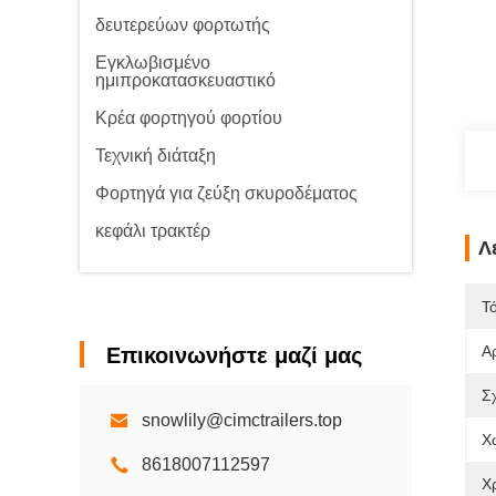
δευτερεύων φορτωτής
Εγκλωβισμένο
ημιπροκατασκευαστικό
Κρέα φορτηγού φορτίου
Τεχνική διάταξη
Φορτηγά για ζεύξη σκυροδέματος
κεφάλι τρακτέρ
Λ
Τ
Α
Επικοινωνήστε μαζί μας
Σ
snowlily@cimctrailers.top
Χ
8618007112597
Χ