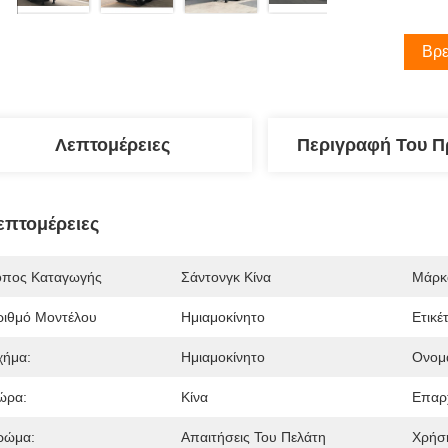
Βρε
Λεπτομέρειες
Περιγραφή Του Π
επτομέρειες
όπος Καταγωγής
Σάντονγκ Κίνα
Μάρκ
ριθμό Μοντέλου
Ημιαμοκίνητο
Ετικέ
χήμα:
Ημιαμοκίνητο
Ονομ
ώρα:
Κίνα
Επαρχ
ρώμα:
Απαιτήσεις Του Πελάτη
Χρήσ