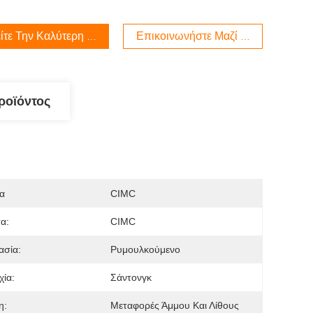
ίτε Την Καλύτερη Τιμή
Επικοινωνήστε Μαζί Μας
ροϊόντος
α
CIMC
τα:
CIMC
ασία:
Ρυμουλκούμενο
ία:
Σάντονγκ
η:
Μεταφορές Άμμου Και Λίθους