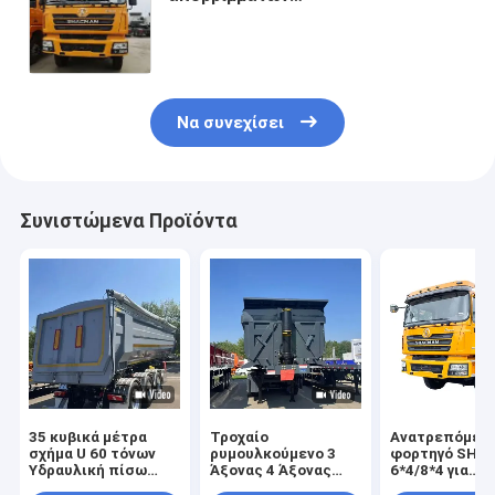
ημιπροσανατολισμένο για την
αποτελεσματική μεταφορά χύδην
υλικών και αποβλήτων στην
Αφρική
Να συνεχίσει
Συνιστώμενα Προϊόντα
35 κυβικά μέτρα
Τροχαίο
Ανατρεπόμεν
σχήμα U 60 τόνων
ρυμουλκούμενο 3
φορτηγό SHA
Υδραυλική πίσω
Άξονας 4 Άξονας
6*4/8*4 για
εκφόρτωση βαρέος
Κύλισμα Κύλισμα
μεταφορά άμμ