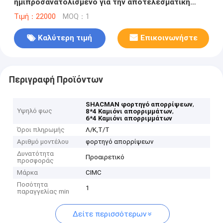
ημιπροσανατολισμένο για την αποτελεσματική
μεταφορά χύδην υλικών και αποβλήτων στην
Τιμή：22000
MOQ：1
Αφρική
Καλύτερη τιμή
Επικοινωνήστε
Περιγραφή Προϊόντων
,
SHACMAN φορτηγό απορρίψεων
Υψηλό φως
,
8*4 Καμιόνι απορριμμάτων
6*4 Καμιόνι απορριμμάτων
Όροι πληρωμής
Λ/Κ,Τ/Τ
Αριθμό μοντέλου
φορτηγό απορρίψεων
Δυνατότητα
Προαιρετικό
προσφοράς
Μάρκα
CIMC
Ποσότητα
1
παραγγελίας min
Δείτε περισσότερων