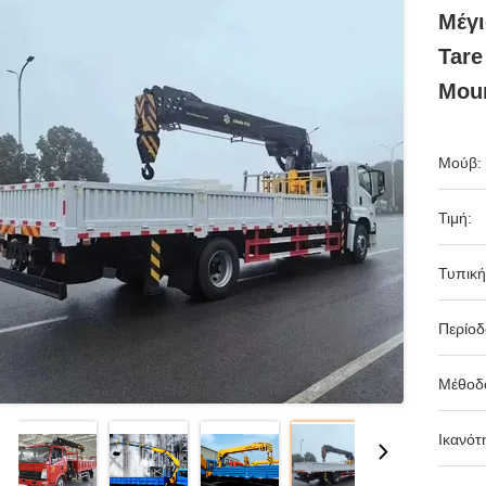
Μέγ
Tar
Mou
Μούβ:
Τιμή:
Τυπική
Περίο
Μέθοδ
Ικανότ