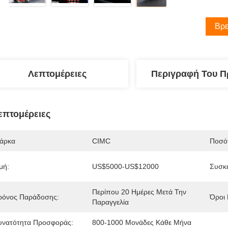
Βρε
Λεπτομέρειες
Περιγραφή Του Π
επτομέρειες
άρκα
CIMC
Ποσότ
μή:
US$5000-US$12000
Συσκε
Περίπου 20 Ημέρες Μετά Την 
ρόνος Παράδοσης:
Όροι
Παραγγελία
υνατότητα Προσφοράς:
800-1000 Μονάδες Κάθε Μήνα