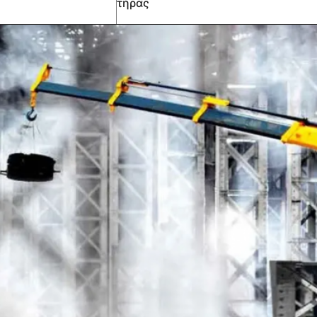
τήρας