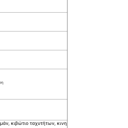
φη
εμάν, κιβώτιο ταχυτήτων, κινη