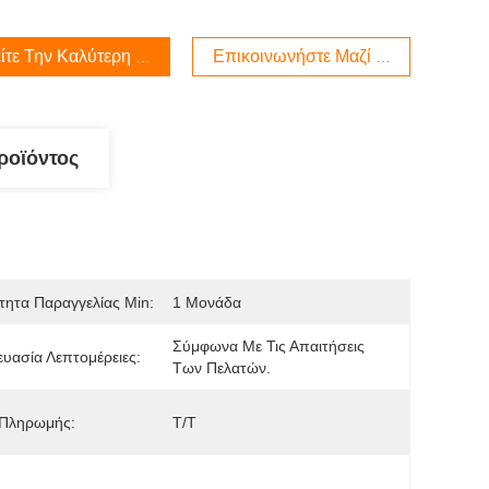
ίτε Την Καλύτερη Τιμή
Επικοινωνήστε Μαζί Μας
ροϊόντος
ητα Παραγγελίας Min:
1 Μονάδα
Σύμφωνα Με Τις Απαιτήσεις 
υασία Λεπτομέρειες:
Των Πελατών.
 Πληρωμής:
Τ/Τ