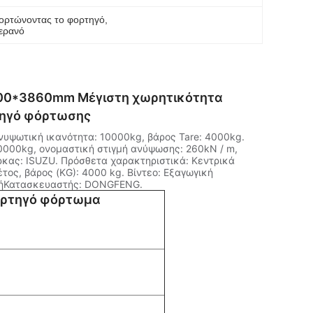
ορτώνοντας το φορτηγό
, 
ερανό
500*3860mm Μέγιστη χωρητικότητα
τηγό φόρτωσης
υψωτική ικανότητα: 10000kg, βάρος Tare: 4000kg.
000kg, ονομαστική στιγμή ανύψωσης: 260kN / m,
κας: ISUZU. Πρόσθετα χαρακτηριστικά: Κεντρικά
τος, βάρος (KG): 4000 kg. Βίντεο: Εξαγωγική
ογήΚατασκευαστής: DONGFENG.
φορτηγό φόρτωμα