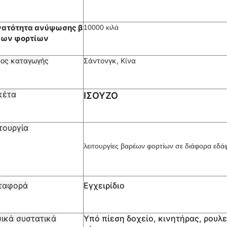
νατότητα ανύψωσης β
10000 κιλά
έων φορτίων
ος καταγωγής
Σάντονγκ, Κίνα
κέτα
ΙΣΟΥΖΟ
τουργία
λειτουργίες βαρέων φορτίων σε διάφορα εδά
ταφορά
Εγχειρίδιο
ικά συστατικά
Υπό πίεση δοχείο, κινητήρας, ρουλ