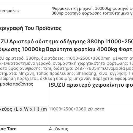
Φαρμακευτική μηχανή
, 
10000kg φορτηγό φ
πισημαίνω:
380hp φορτηγό φόρτωσης τοποθετημένο γ
εριγραφή Του Προϊόντος
UZU Αριστερό σύστημα οδήγησης 380hp 11000*2
ύψωσης 10000kg Βαρύτητα φορτίου 4000kg Φορ
ZU αριστερό, 380hp, διαστάσεις: 11000*
2500*
3860mm, μέγιστη αν
κ-εγκαταστημένο γερανό: ονομαστική χωρητικότητα φόρτωσης: 10
ιστο ύψος ανύψωσης: 12m, διάστημα: 2497-7605mm.Ονομασία μάρ
ρτήματα: Μηχανή, τόπος προέλευσης: Shandong, Κίνα, εγγύηση: 1 έ
θεώρηση παρέχεται, έκθεση δοκιμής μηχανών παρέχεται.Εφαρμ
μασία προϊόντος
ISUZU αριστερό χειροκίνητο 
εθος (L x W x H) (m
11000*
2500*
3860 χιλιοστά
ος Tare
4 τόνους