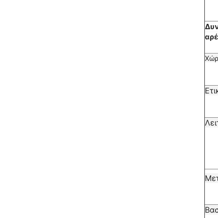
Δυ
αρ
Χώρ
Ετι
Λει
Με
Βασ