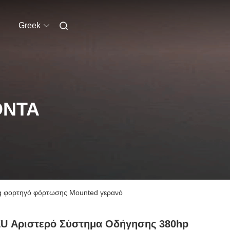
Greek
ΌΝΤΑ
g φορτηγό φόρτωσης Mounted γερανό
ZU Αριστερό Σύστημα Οδήγησης 380hp