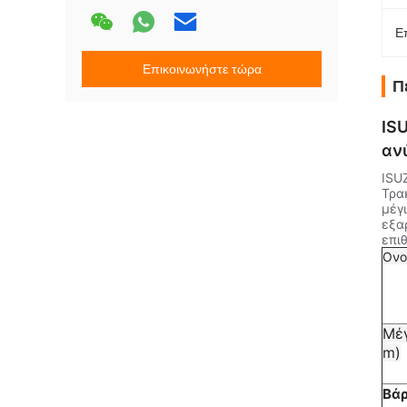
Ε
Επικοινωνήστε τώρα
Π
IS
αν
ISU
Τρα
μέγ
εξα
επι
Ονο
Μέγ
m)
Βάρ