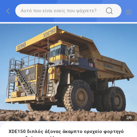
2
/
6
XDE150 διπλός άξονας άκαμπτο ορυχείο φορτηγό