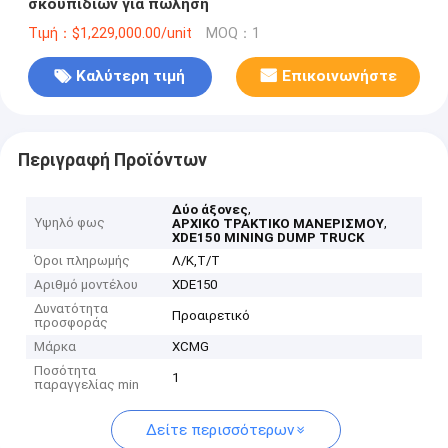
σκουπιδιών για πώληση
Τιμή：$1,229,000.00/unit
MOQ：1
Καλύτερη τιμή
Επικοινωνήστε
Περιγραφή Προϊόντων
,
Δύο άξονες
Υψηλό φως
,
ΑΡΧΙΚΟ ΤΡΑΚΤΙΚΟ ΜΑΝΕΡΙΣΜΟΥ
XDE150 MINING DUMP TRUCK
Όροι πληρωμής
Λ/Κ,Τ/Τ
Αριθμό μοντέλου
XDE150
Δυνατότητα
Προαιρετικό
προσφοράς
Μάρκα
XCMG
Ποσότητα
1
παραγγελίας min
Δείτε περισσότερων