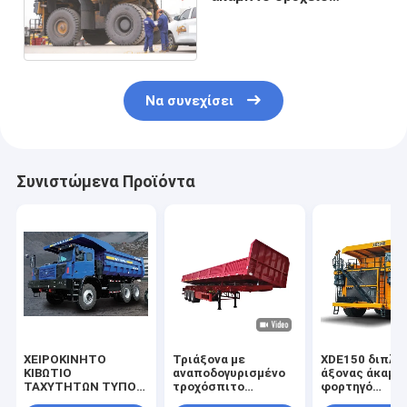
φορτηγό σκουπιδιών για
πώληση
Να συνεχίσει
Συνιστώμενα Προϊόντα
ΧΕΙΡΟΚΙΝΗΤΟ
Τριάξονα με
XDE150 διπλό
ΚΙΒΩΤΙΟ
αναποδογυρισμένο
άξονας άκαμπ
ΤΑΧΥΤΗΤΩΝ ΤΥΠΟΥ
τροχόσπιτο
φορτηγό
ΕΥΡΥΣΩΜΟΥ
μεταφοράς
απορριμμάτω