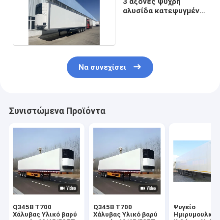
3 άξονες ψυχρή
αλυσίδα κατεψυγμένο
ημιπροσανατολισμό
Να συνεχίσει
Συνιστώμενα Προϊόντα
Q345B T700
Q345B T700
Ψυγείο
Χάλυβας Υλικό βαρύ
Χάλυβας Υλικό βαρύ
Ημιρυμουλκού