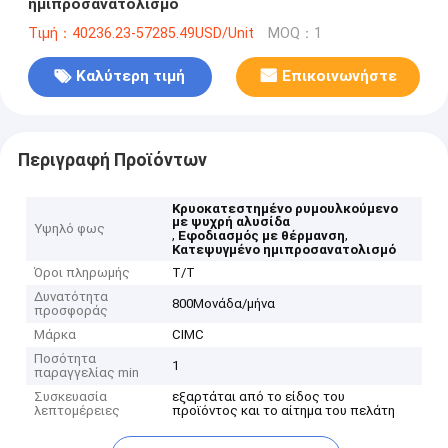
ημιπροσανατολισμό
Τιμή：40236.23-57285.49USD/Unit
MOQ：1
Καλύτερη τιμή
Επικοινωνήστε
Περιγραφή Προϊόντων
Κρυοκατεστημένο ρυμουλκούμενο
με ψυχρή αλυσίδα
Υψηλό φως
,
,
Εφοδιασμός με θέρμανση
Κατεψυγμένο ημιπροσανατολισμό
Όροι πληρωμής
Τ/Τ
Δυνατότητα
800Μονάδα/μήνα
προσφοράς
Μάρκα
CIMC
Ποσότητα
1
παραγγελίας min
Συσκευασία
εξαρτάται από το είδος του
λεπτομέρειες
προϊόντος και το αίτημα του πελάτη