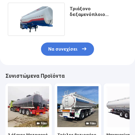
Τριάξονο
δεξαμενόπλοιο
πετρελαίου
ημιπροωθητήρα
Να συνεχίσει
Συνιστώμενα Προϊόντα
3 άξονες Μεταφορά
Τρέιλερ βυτιοφόρο
Μηχανοκίνητη