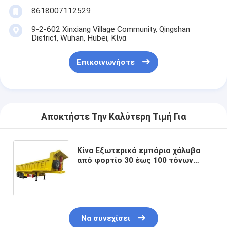
8618007112529
9-2-602 Xinxiang Village Community, Qingshan
District, Wuhan, Hubei, Κίνα
Επικοινωνήστε
Αποκτήστε Την Καλύτερη Τιμή Για
Κίνα Εξωτερικό εμπόριο χάλυβα
από φορτίο 30 έως 100 τόνων
γεωργία ντάμπερ ντάμπερ
ημιρυμουλκούμενο 3/4/5/6 άξονες
ντάμπερ ρυμουλκούμενο φορτηγού
Να συνεχίσει