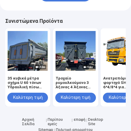
Συνιστώμενα Προϊόντα
35 κυβικά μέτρα
Τροχαίο
Ανατρεπόμεν
σχήμα U 60 τόνων
ρυμουλκούμενο 3
φορτηγό SHA
Υδραυλική πίσω
Άξονας 4 Άξονας
6*4/8*4 για
εκφόρτωση βαρέος
Κύλισμα Κύλισμα
μεταφορά άμμ
φορτίος
Πίσω Τροχαίο
πέτρας, άνθρ
Καλύτερη τιμή
Καλύτερη τιμή
Καλύτερη 
ρυμουλκούμενο
Απορριμμάτων
φορτηγό
Ημιρυμουλκούμενο
σκουπιδιών
για την κατασκευή
Αρχική
Περίπου
επαφή
Desktop
Σελίδα
εμείς
Site
Sitemap
Πολιτική απορρήτου