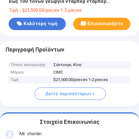
έως 100 τόνων γεωργία ντάμπερ ντάμπερ
ημιρυμουλκούμενο 3/4/5/6 άξονες ντάμπερ
Τιμή：$21,500.00/pieces 1-2 pieces
ρυμουλκούμενο φορτηγού
Καλύτερη τιμή
Επικοινωνήστε
Περιγραφή Προϊόντων
Τόπος καταγωγής
Σάντονγκ, Κίνα
Μάρκα
CIMC
Τιμή
$21,500.00/pieces 1-2 pieces
Δείτε περισσότερων
Στοιχεία Επικοινωνίας
Mr. chenlin