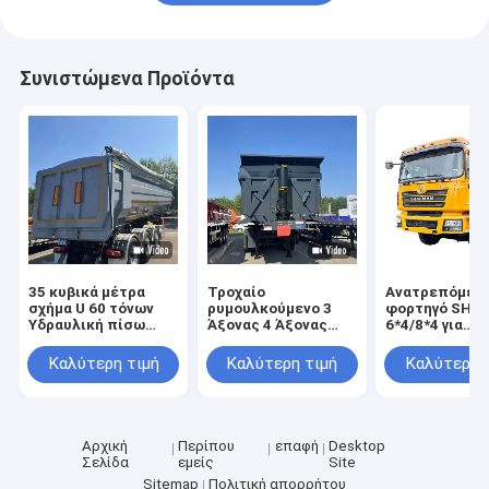
Συνιστώμενα Προϊόντα
35 κυβικά μέτρα
Τροχαίο
Ανατρεπόμεν
σχήμα U 60 τόνων
ρυμουλκούμενο 3
φορτηγό SHA
Υδραυλική πίσω
Άξονας 4 Άξονας
6*4/8*4 για
εκφόρτωση βαρέος
Κύλισμα Κύλισμα
μεταφορά άμμ
φορτίος
Πίσω Τροχαίο
πέτρας, άνθρ
Καλύτερη τιμή
Καλύτερη τιμή
Καλύτερη 
ρυμουλκούμενο
Απορριμμάτων
φορτηγό
Ημιρυμουλκούμενο
σκουπιδιών
για την κατασκευή
Αρχική
Περίπου
επαφή
Desktop
Σελίδα
εμείς
Site
Sitemap
Πολιτική απορρήτου