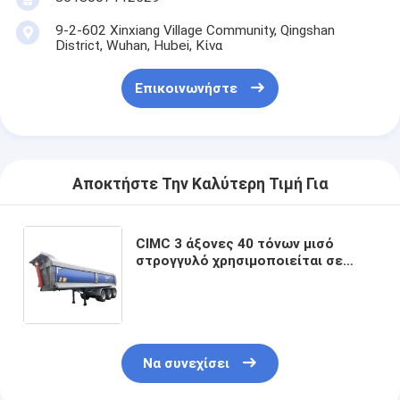
9-2-602 Xinxiang Village Community, Qingshan
District, Wuhan, Hubei, Κίνα
Επικοινωνήστε
Αποκτήστε Την Καλύτερη Τιμή Για
CIMC 3 άξονες 40 τόνων μισό
στρογγυλό χρησιμοποιείται σε
εργοτάξια αμμολιθίου ορυχείων
χαλίκι εργοστάσια γήπεδα άκρη
ντάμπινγκ φορτηγό
ημιρυμουλκούμενο
Να συνεχίσει