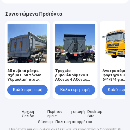
Συνιστώμενα Προϊόντα
35 κυβικά μέτρα
Τροχαίο
Ανατρεπόμεν
σχήμα U 60 τόνων
ρυμουλκούμενο 3
φορτηγό SHA
Υδραυλική πίσω
Άξονας 4 Άξονας
6*4/8*4 για
εκφόρτωση βαρέος
Κύλισμα Κύλισμα
μεταφορά άμμ
φορτίος
Πίσω Τροχαίο
πέτρας, άνθρ
Καλύτερη τιμή
Καλύτερη τιμή
Καλύτερη 
ρυμουλκούμενο
Απορριμμάτων
φορτηγό
Ημιρυμουλκούμενο
σκουπιδιών
για την κατασκευή
Αρχική
Περίπου
επαφή
Desktop
Σελίδα
εμείς
Site
Sitemap
Πολιτική απορρήτου
Ποιότητα
ημι ρυμουλκό σκελετών
Κίνα εργοστάσιο.Copyright ©