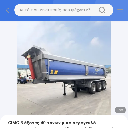
2
/
6
CIMC 3 άξονες 40 τόνων μισό στρογγυλό