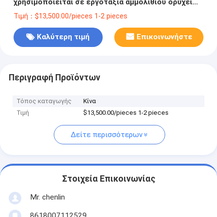
χρησιμοποιείται σε εργοτάξια αμμολιθίου ορυχείων
χαλίκι εργοστάσια γήπεδα άκρη ντάμπινγκ φορτηγό
Τιμή：$13,500.00/pieces 1-2 pieces
ημιρυμουλκούμενο
Καλύτερη τιμή
Επικοινωνήστε
Περιγραφή Προϊόντων
Τόπος καταγωγής
Κίνα
Τιμή
$13,500.00/pieces 1-2 pieces
Δείτε περισσότερων
Στοιχεία Επικοινωνίας
Mr. chenlin
8618007112529