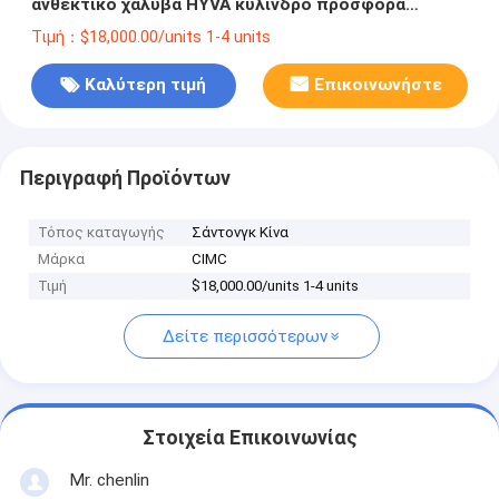
ανθεκτικό χάλυβα HYVA κύλινδρο προσφορά
γρήγορη εκφόρτωση Τελική ντάμπινγκ φορτηγό
Τιμή：$18,000.00/units 1-4 units
ημιπροκατασκευή
Καλύτερη τιμή
Επικοινωνήστε
Περιγραφή Προϊόντων
Τόπος καταγωγής
Σάντονγκ Κίνα
Μάρκα
CIMC
Τιμή
$18,000.00/units 1-4 units
Δείτε περισσότερων
Στοιχεία Επικοινωνίας
Mr. chenlin