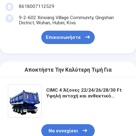
8618007112529
9-2-602 Xinxiang Village Community, Qingshan
District, Wuhan, Hubei, Κίνα
Επικοινωνήστε
Αποκτήστε Την Καλύτερη Τιμή Για
CIMC 4 Άξονες 22/24/26/28/30 Ft
Υψηλή αντοχή και ανθεκτικό
χάλυβα HYVA κύλινδρο προσφορά
γρήγορη εκφόρτωση Τελική
ντάμπινγκ φορτηγό
ημιπροκατασκευή
Να συνεχίσει