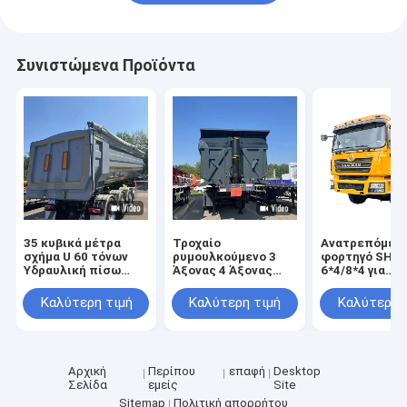
Συνιστώμενα Προϊόντα
35 κυβικά μέτρα
Τροχαίο
Ανατρεπόμεν
σχήμα U 60 τόνων
ρυμουλκούμενο 3
φορτηγό SHA
Υδραυλική πίσω
Άξονας 4 Άξονας
6*4/8*4 για
εκφόρτωση βαρέος
Κύλισμα Κύλισμα
μεταφορά άμμ
φορτίος
Πίσω Τροχαίο
πέτρας, άνθρ
Καλύτερη τιμή
Καλύτερη τιμή
Καλύτερη 
ρυμουλκούμενο
Απορριμμάτων
φορτηγό
Ημιρυμουλκούμενο
σκουπιδιών
για την κατασκευή
Αρχική
Περίπου
επαφή
Desktop
Σελίδα
εμείς
Site
Sitemap
Πολιτική απορρήτου