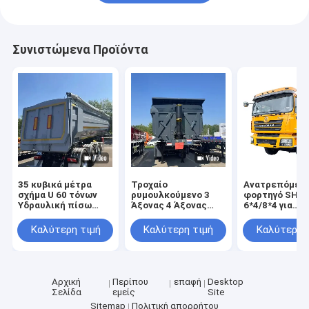
Συνιστώμενα Προϊόντα
35 κυβικά μέτρα
Τροχαίο
Ανατρεπόμεν
σχήμα U 60 τόνων
ρυμουλκούμενο 3
φορτηγό SHA
Υδραυλική πίσω
Άξονας 4 Άξονας
6*4/8*4 για
εκφόρτωση βαρέος
Κύλισμα Κύλισμα
μεταφορά άμμ
φορτίος
Πίσω Τροχαίο
πέτρας, άνθρ
Καλύτερη τιμή
Καλύτερη τιμή
Καλύτερη 
ρυμουλκούμενο
Απορριμμάτων
φορτηγό
Ημιρυμουλκούμενο
σκουπιδιών
για την κατασκευή
Αρχική
Περίπου
επαφή
Desktop
Σελίδα
εμείς
Site
Sitemap
Πολιτική απορρήτου