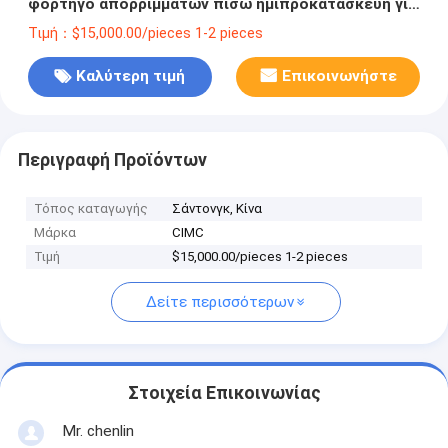
φορτηγό απορριμμάτων πίσω ημιπροκατασκευή για
βαριές μεταφορές
Τιμή：$15,000.00/pieces 1-2 pieces
Καλύτερη τιμή
Επικοινωνήστε
Περιγραφή Προϊόντων
Τόπος καταγωγής
Σάντονγκ, Κίνα
Μάρκα
CIMC
Τιμή
$15,000.00/pieces 1-2 pieces
Δείτε περισσότερων
Στοιχεία Επικοινωνίας
Mr. chenlin