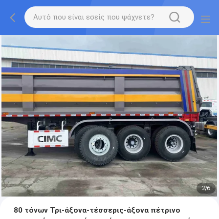
2
/
6
80 τόνων Τρι-άξονα-τέσσερις-άξονα πέτρινο