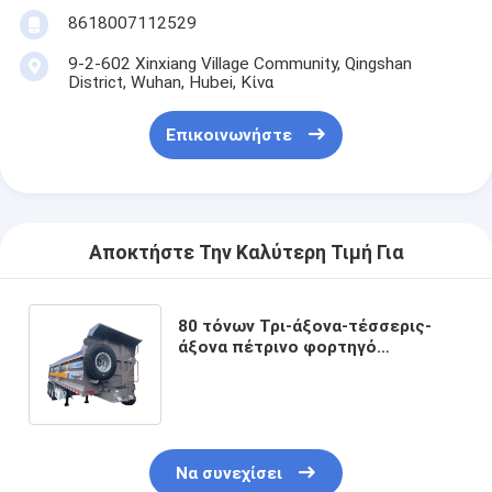
8618007112529
9-2-602 Xinxiang Village Community, Qingshan
District, Wuhan, Hubei, Κίνα
Επικοινωνήστε
Αποκτήστε Την Καλύτερη Τιμή Για
80 τόνων Τρι-άξονα-τέσσερις-
άξονα πέτρινο φορτηγό
απορριμμάτων πίσω
ημιπροκατασκευή για βαριές
μεταφορές
Να συνεχίσει