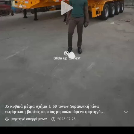
35 κυβικά μέτρα σχήμα U 60 τόνων Υδραυλική πίσω
εκφόρτωση βαρέος φορτίος ρυμουλκούμενο φορτηγό
σκουπιδιών
φορτηγό απορρίψεων
2025-07-25